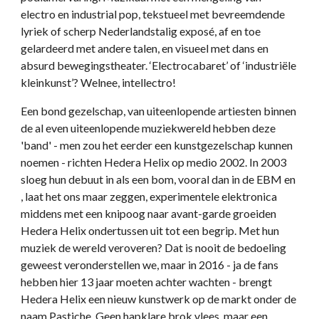
electro en industrial pop, tekstueel met bevreemdende
lyriek of scherp Nederlandstalig exposé, af en toe
gelardeerd met andere talen, en visueel met dans en
absurd bewegingstheater. ‘Electrocabaret’ of ‘industriële
kleinkunst’? Welnee, intellectro!
Een bond gezelschap, van uiteenlopende artiesten binnen
de al even uiteenlopende muziekwereld hebben deze
'band' - men zou het eerder een kunstgezelschap kunnen
noemen - richten Hedera Helix op medio 2002. In 2003
sloeg hun debuut in als een bom, vooral dan in de EBM en
, laat het ons maar zeggen, experimentele elektronica
middens met een knipoog naar avant-garde groeiden
Hedera Helix ondertussen uit tot een begrip. Met hun
muziek de wereld veroveren? Dat is nooit de bedoeling
geweest veronderstellen we, maar in 2016 - ja de fans
hebben hier 13 jaar moeten achter wachten - brengt
Hedera Helix een nieuw kunstwerk op de markt onder de
naam Pastiche. Geen hapklare brok vlees, maar een