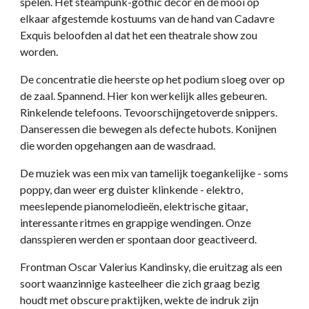
spelen. Het steampunk-gothic decor en de mooi op
elkaar afgestemde kostuums van de hand van Cadavre
Exquis beloofden al dat het een theatrale show zou
worden.
De concentratie die heerste op het podium sloeg over op
de zaal. Spannend. Hier kon werkelijk alles gebeuren.
Rinkelende telefoons. Tevoorschijngetoverde snippers.
Danseressen die bewegen als defecte hubots. Konijnen
die worden opgehangen aan de wasdraad.
De muziek was een mix van tamelijk toegankelijke - soms
poppy, dan weer erg duister klinkende - elektro,
meeslepende pianomelodieën, elektrische gitaar,
interessante ritmes en grappige wendingen. Onze
dansspieren werden er spontaan door geactiveerd.
Frontman Oscar Valerius Kandinsky, die eruitzag als een
soort waanzinnige kasteelheer die zich graag bezig
houdt met obscure praktijken, wekte de indruk zijn