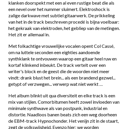
klanken doorspekt met een al even rustige beat die als
een nevel over het nummer sluimert. Elektroshock is
zalige darkwave met subtiel gitaarwerk. De prikkeling
van het in de track beschreven procedé is bijna voelbaar:
het gekraak van elektroden, het gebliep van de metingen.
Het zit er allemaal in.
Met folkachtige vrouwelijke vocalen opent Col Cassé,
om na luttele seconden een eighties aandoende
synthklank te ontvouwen waarop een gitaar heel ruw en
kortaf klinkend inbeukt. De track vertelt over een
writer's block en de geest die de woorden niet meer
vindt: drank blust het brein... als een brandend gezwel...
getypt of verzwegen... verwerp wat niet werkt …
Het album blinkt uit qua diversiteit en elke track is een
mix van stijlen. Comorbitumen heeft zowel invloeden van
minimale synthwave als van postpunk, industrial en
distortie. Naadloos banen beats zich een weg doorheen
de EBM-track Hypnochonder. Het venijn zit in de staart,
zegt de volkswijsheid. Evenzo hier: we worden