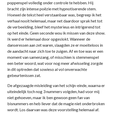
poppenspel volledig onder controle te hebben. Hij
bracht zijn intense poëzie met hypnotiserende stem.
Hoewel de tekst heel verstaanbaar was, begreep ik het
verhaal nooit helemaal, maar net daardoor sprak het tot
de verbeelding, bleef het mysterieus en intrigerend tot
op het einde. Geen seconde wou ik missen van deze show.
Ik werd er helemaal door opgeslokt. Wanneer de
danseressen aan zet waren, slaagden ze er moeiteloos in
de aandacht naar zich toe te zuigen. Af en toe was er een
moment van samenzang, of misschien is stemmenspel
een beter woord, wat voor nog meer afwisseling zorgde
in dit optreden dat sowieso al vol onverwachte
gebeurtenissen zat.
De afgezaagde misleiding van het schijn-einde, waarna er
uiteindelijk toch nog 3 nummers volgden, had voor mij
niet gehoeven, maar ik ben gewoon geen fan van
bisnummers en heb liever dat de magie niet onderbroken
wordt. Los daarvan was deze voorstelling helemaal af.