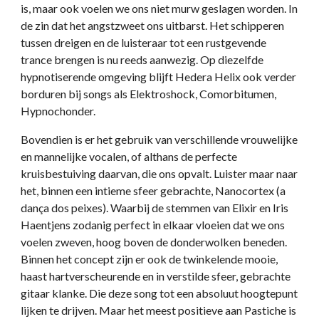
is, maar ook voelen we ons niet murw geslagen worden. In
de zin dat het angstzweet ons uitbarst. Het schipperen
tussen dreigen en de luisteraar tot een rustgevende
trance brengen is nu reeds aanwezig. Op diezelfde
hypnotiserende omgeving blijft Hedera Helix ook verder
borduren bij songs als Elektroshock, Comorbitumen,
Hypnochonder.
Bovendien is er het gebruik van verschillende vrouwelijke
en mannelijke vocalen, of althans de perfecte
kruisbestuiving daarvan, die ons opvalt. Luister maar naar
het, binnen een intieme sfeer gebrachte, Nanocortex (a
dança dos peixes). Waarbij de stemmen van Elixir en Iris
Haentjens zodanig perfect in elkaar vloeien dat we ons
voelen zweven, hoog boven de donderwolken beneden.
Binnen het concept zijn er ook de twinkelende mooie,
haast hartverscheurende en in verstilde sfeer, gebrachte
gitaar klanke. Die deze song tot een absoluut hoogtepunt
lijken te drijven. Maar het meest positieve aan Pastiche is