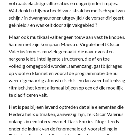
vol raadselachtige alliteraties en ongerijmde rijmpjes.
Wat denkt u bijvoorbeeld van: ‘strak hermetisch spel van
schijn / in dwangneuronen uitgevijld / de vorser dirigeert
geknield / en wankelt door zijn vakgebied’?
Maar ook muzikaal valt er geen touw aan vast te knopen.
Samen met zijn kompaan Maestro Virgule heeft Oscar
Valerius immers muziek gemaakt die naar overal en
nergens leidt. Intelligente structuren, die af en toe
volledig omgegooid worden, samenzang, gastbijdrages
op viool en klarinet en vooral de programmatie die nu
weer eigenaardig atmosferisch is en dan weer buitenissig
ritmisch, het komt allemaal bijeen op een cd die moeilijk
te clacificeren valt.
Het is pas bij een levend optreden dat alle elementen die
Hedera helix uitmaken, aanwezig zijn’, zei Oscar Valerius
onlangs in een interview met Dark Entries. Nog steeds
onder de indruk van de fenomenale cd-voorstelling in