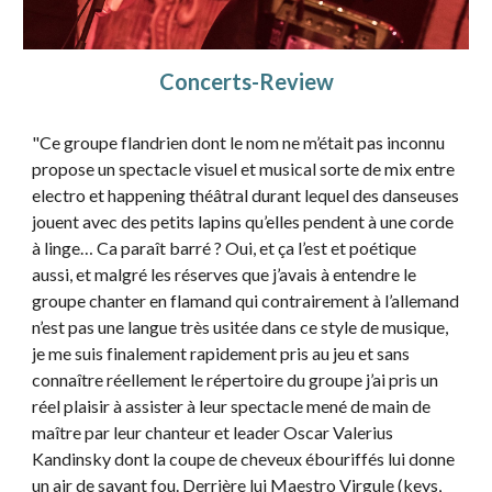
Concerts-Review
"Ce groupe flandrien dont le nom ne m’était pas inconnu
propose un spectacle visuel et musical sorte de mix entre
electro et happening théâtral durant lequel des danseuses
jouent avec des petits lapins qu’elles pendent à une corde
à linge… Ca paraît barré ? Oui, et ça l’est et poétique
aussi, et malgré les réserves que j’avais à entendre le
groupe chanter en flamand qui contrairement à l’allemand
n’est pas une langue très usitée dans ce style de musique,
je me suis finalement rapidement pris au jeu et sans
connaître réellement le répertoire du groupe j’ai pris un
réel plaisir à assister à leur spectacle mené de main de
maître par leur chanteur et leader Oscar Valerius
Kandinsky dont la coupe de cheveux ébouriffés lui donne
un air de savant fou. Derrière lui Maestro Virgule (keys,