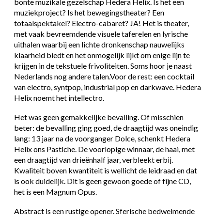
bonte muzikale gezelschap Hedera Helix. Is het een
muziekproject? Is het bewegingstheater? Een
totaalspektakel? Electro-cabaret? JA! Het is theater,
met vaak bevreemdende visuele taferelen en lyrische
uithalen waarbij een lichte dronkenschap nauwelijks
klaarheid biedt en het onmogelijk lijkt om enige lijn te
krijgen in de tekstuele frivoliteiten. Soms hoor je naast
Nederlands nog andere talen.Voor de rest: een cocktail
van electro, syntpop, industrial pop en darkwave. Hedera
Helix noemt het intellectro.
Het was geen gemakkelijke bevalling. Of misschien
beter: de bevalling ging goed, de draagtijd was oneindig
lang: 13 jaar na de voorganger Dolce, schenkt Hedera
Helix ons Pastiche. De voorlopige winnaar, de haai, met
een draagtijd van drieënhalf jaar, verbleekt erbij.
Kwaliteit boven kwantiteit is wellicht de leidraad en dat
is ook duidelijk. Dit is geen gewoon goede of fijne CD,
het is een Magnum Opus.
Abstract is een rustige opener. Sferische bedwelmende