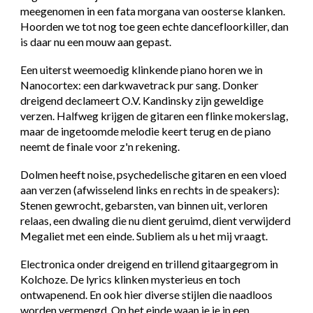
meegenomen in een fata morgana van oosterse klanken.
Hoorden we tot nog toe geen echte dancefloorkiller, dan
is daar nu een mouw aan gepast.
Een uiterst weemoedig klinkende piano horen we in
Nanocortex: een darkwavetrack pur sang. Donker
dreigend declameert O.V. Kandinsky zijn geweldige
verzen. Halfweg krijgen de gitaren een flinke mokerslag,
maar de ingetoomde melodie keert terug en de piano
neemt de finale voor z'n rekening.
Dolmen heeft noise, psychedelische gitaren en een vloed
aan verzen (afwisselend links en rechts in de speakers):
Stenen gewrocht, gebarsten, van binnen uit, verloren
relaas, een dwaling die nu dient geruimd, dient verwijderd
Megaliet met een einde. Subliem als u het mij vraagt.
Electronica onder dreigend en trillend gitaargegrom in
Kolchoze. De lyrics klinken mysterieus en toch
ontwapenend. En ook hier diverse stijlen die naadloos
worden vermengd. Op het einde waan je je in een