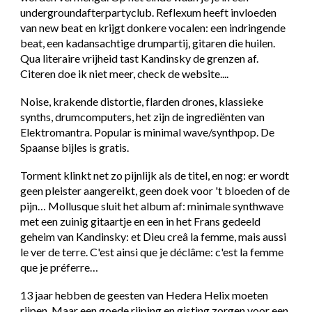
undergroundafterpartyclub. Reflexum heeft invloeden
van new beat en krijgt donkere vocalen: een indringende
beat, een kadansachtige drumpartij, gitaren die huilen.
Qua literaire vrijheid tast Kandinsky de grenzen af.
Citeren doe ik niet meer, check de website....
Noise, krakende distortie, flarden drones, klassieke
synths, drumcomputers, het zijn de ingrediënten van
Elektromantra. Popular is minimal wave/synthpop. De
Spaanse bijles is gratis.
Torment klinkt net zo pijnlijk als de titel, en nog: er wordt
geen pleister aangereikt, geen doek voor 't bloeden of de
pijn… Mollusque sluit het album af: minimale synthwave
met een zuinig gitaartje en een in het Frans gedeeld
geheim van Kandinsky: et Dieu creâ la femme, mais aussi
le ver de terre. C'est ainsi que je déclâme: c'est la femme
que je préferre…
13 jaar hebben de geesten van Hedera Helix moeten
rijpen. Maar een goede rijping en gisting zorgen voor een