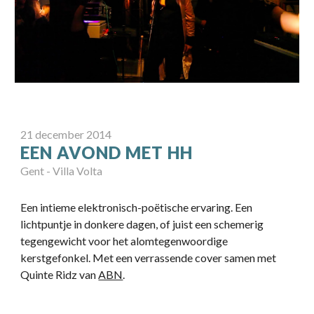
21
december
201
4
EEN AVOND MET HH
Gent
-
Villa Volta
Een intieme elektronisch-poëtische ervaring. Een
lichtpuntje in donkere dagen, of juist een schemerig
tegengewicht voor het alomtegenwoordige
kerstgefonkel. Met een verrassende cover samen met
Quinte Ridz van
ABN
.