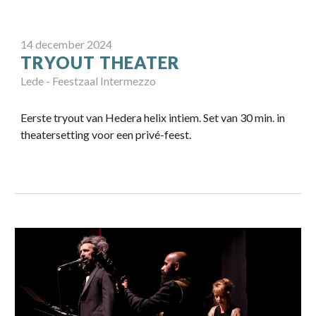
14
december
202
4
TRYOUT
THEATER
Lede - Feestzaal Intermezzo
Eerste tryout van Hedera helix intiem. Set van 30 min. in
theatersetting voor een privé-feest.