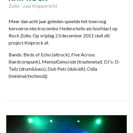
Zulte - zaal Knipperlicht
Meer dan acht jaar geleden speelde het toen nog
kersverse electrocombo Hedera helix als hoofdact op
Rock Zulte. Op vrijdag 23 december 2011 sluit dit
project Kniprock af.
Bands: Birds of Echo (altrock), Five Across
(hardcorepunk), MentalGenocide (trashmetal). DJ's: D-
Tailz (drum&bass), Dub Pets (dub/alt), Odla
(minimal/technodj).