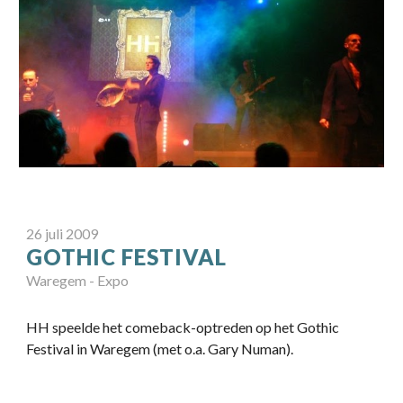
26
juli
20
09
GOTHIC FESTIVAL
Waregem
-
Expo
HH speelde het comeback-optreden op het Gothic
Festival in Waregem (met o.a. Gary Numan).