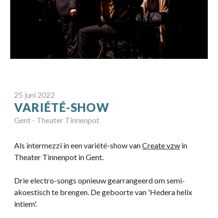
25
juni
202
2
VARIÉTÉ-SHOW
Gent - Theater Tinnenpot
Als intermezzi in een variété-show van
Create vzw
in
Theater Tinnenpot in Gent.
Drie electro-songs opnieuw gearrangeerd om semi-
akoestisch te brengen. De geboorte van 'Hedera helix
intiem'.