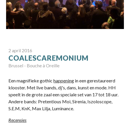
2
april
2016
COALESCAREMONIUM
Brussel
-
Bouche à Oreille
Een magnifieke gothic
happening
in een gerestaureerd
klooster. Met live bands, dj's, dans, kunst en mode. HH
speelt in de grote zaal een speciale set van 17 tot 18 uur.
Andere bands: Pretentious Moi, Sirenia, Iszoloscope,
S.E.M, KnK, Max Lilja, Luminance.
Recensies