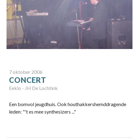
7 oktober
200
6
CONCERT
Eeklo
-
JH De Lochtink
Een bomvol jeugdhuis. Ook houthakkershemddragende
leden: "'t es mee synthesizers ..."